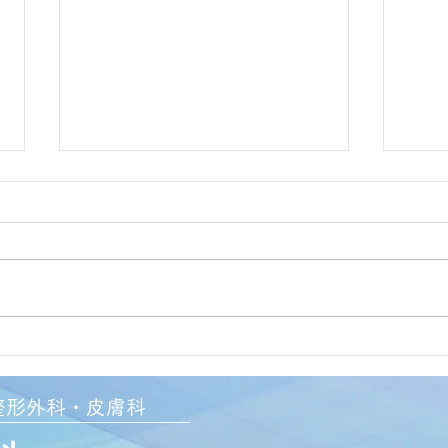
お盆休みに関して
電子
加算
2026年８月11日から17日までお
盆休みとさせていただきます。
当院
８月10日(月)は通常診察です。 休
付を
み明けは8月18日(火)から通常診
関し
察です。 よろしくお願いいたし
で、
ます。 8/10(月) 午前/午後診察
(通常診察) 8/11(火・祝) 休診日
整形外科
・
8/12-17(水～月) 休診(お盆休み)
皮膚科​​
8/18(月) 午前/午後診察(通常診