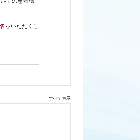
常症」の患者様
。
名
をいただくこ
すべて表示