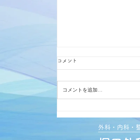
9/19臨時休診のご連絡
コメント
2026年9月19日（土）は臨時休診
とさせていただきます。 ご迷惑
おかけして申し訳ありません。
コメントを追加…
外科
・
内科
・